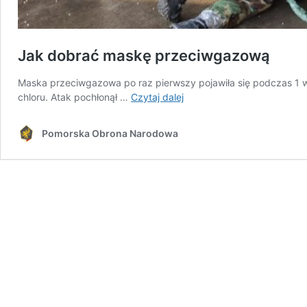
Jak dobrać maskę przeciwgazową
Maska przeciwgazowa po raz pierwszy pojawiła się podczas 1 wo
Jak
chloru. Atak pochłonął …
Czytaj dalej
dobrać
maskę
Pomorska Obrona Narodowa
przeciwgazową